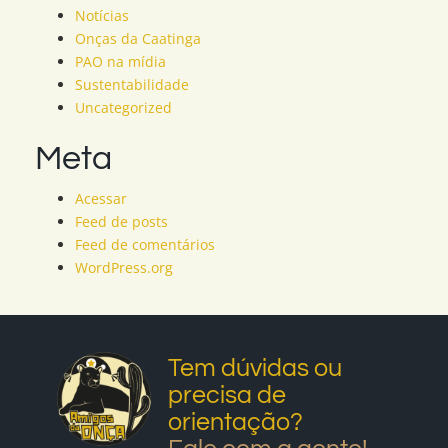
Notícias
Onças da Caatinga
PAO na mídia
Sustentabilidade
Uncategorized
Meta
Acessar
Feed de posts
Feed de comentários
WordPress.org
Tem dúvidas ou
precisa de
orientação?