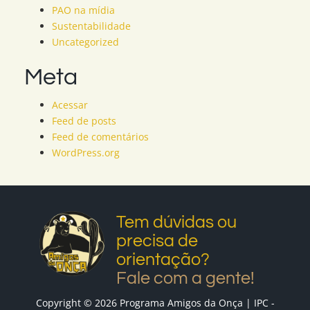
PAO na mídia
Sustentabilidade
Uncategorized
Meta
Acessar
Feed de posts
Feed de comentários
WordPress.org
Tem dúvidas ou
precisa de
orientação?
Fale com a gente!
Copyright © 2026 Programa Amigos da Onça | IPC -