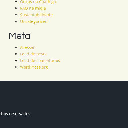
Onças da Caatinga
PAO na mídia
Sustentabilidade
Uncategorized
Meta
Acessar
Feed de posts
Feed de comentários
WordPress.org
eitos reservados